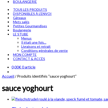
BOULANGERIE
TOUS LES PRODUITS
DISPONIBLES À L’ENVOI
Gâteaux
Mets salés
Petites Gourmandises
Boulangerie
LE STUBE
Menus
Il était une fois…
Livraisons et retrait
Conditions générales de vente
MON COMPTE
CONTACT & ACCÈS
0,00
€
0 article
Accueil
/
Produits identifiés “sauce yoghourt”
sauce yoghourt