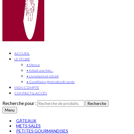
ACCUEIL
LE STUBE
• Menus
• Il était une fois…
• Livraisons et retrait
• Conditions générales de vente
MON COMPTE
CONTACT & ACCÈS
Recherche pour :
Recherche
Menu
GÂTEAUX
METS SALÉS
PETITES GOURMANDISES